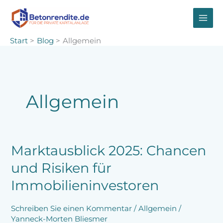
Zum
Inhalt
springen
Start
Blog
Allgemein
Allgemein
Marktausblick
Marktausblick 2025: Chancen
2025:
und Risiken für
Chancen
und
Immobilieninvestoren
Risiken
für
Schreiben Sie einen Kommentar
/
Allgemein
/
Immobilieninvestoren
Yanneck-Morten Bliesmer