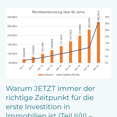
Warum
JETZT
immer
der
richtige
Zeitpunkt
für
die
erste
Investition
in
Immobilien
ist
(Teil
Warum JETZT immer der
II/II)
–
richtige Zeitpunkt für die
Strategie
erste Investition in
Immobilien ist (Teil II/II) –