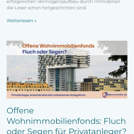
erfolgreichen Vermögensaufbau durch Immobilien
die Leser schon fortgeschritten sind.
Weiterlesen »
Offene
Wohnimmobilienfonds:
Fluch
oder
Segen
für
Privatanleger?
Offene
Wohnimmobilienfonds: Fluch
oder Segen für Privatanleger?