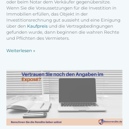
oder beim Notar dem Verkäufer gegenübersitze.
Wenn Sie die Voraussetzungen für die Investition in
Immobilien erfüllen, das Objekt in der
Investitionsrechnung gut aussieht und eine Einigung
über den
Kaufpreis
und die Vertragsbedingungen
gefunden wurde, dann beginnen die wahren Rechte
und Pflichten des Vermieters.
Weiterlesen »
Renditeberechnung
von
Immobilien
–
warum
viele
Exposés
falsch
sind