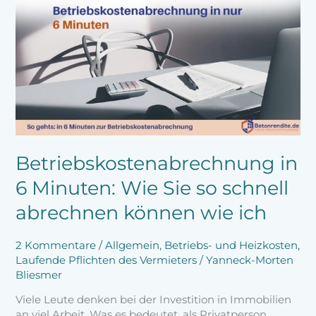
Betriebskostenabrechnung
in
6
Minuten:
Wie
Sie
so
schnell
abrechnen
können
wie
Betriebskostenabrechnung in
ich
6 Minuten: Wie Sie so schnell
abrechnen können wie ich
2 Kommentare
/
Allgemein
,
Betriebs- und Heizkosten
,
Laufende Pflichten des Vermieters
/
Yanneck-Morten
Bliesmer
Viele Leute denken bei der Investition in Immobilien
an viel Arbeit. Was es bedeutet, als Privatperson