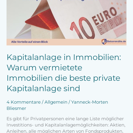
Immobilien:
Warum
vermietete
Immobilien
die
beste
private
Kapitalanlage
sind
Kapitalanlage in Immobilien:
Warum vermietete
Immobilien die beste private
Kapitalanlage sind
4 Kommentare
/
Allgemein
/
Yanneck-Morten
Bliesmer
Es gibt für Privatpersonen eine lange Liste möglicher
Investitions- und Kapitalanlagemöglichkeiten: Aktien,
Anleihen, alle möglichen Arten von Fondsprodukten,