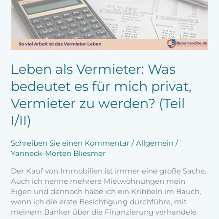
bedeutet
es
für
mich
privat,
Vermieter
zu
Leben als Vermieter: Was
werden?
bedeutet es für mich privat,
(Teil
I/II)
Vermieter zu werden? (Teil
I/II)
Schreiben Sie einen Kommentar
/
Allgemein
/
Yanneck-Morten Bliesmer
Der Kauf von Immobilien ist immer eine große Sache.
Auch ich nenne mehrere Mietwohnungen mein
Eigen und dennoch habe ich ein Kribbeln im Bauch,
wenn ich die erste Besichtigung durchführe, mit
meinem Banker über die Finanzierung verhandele