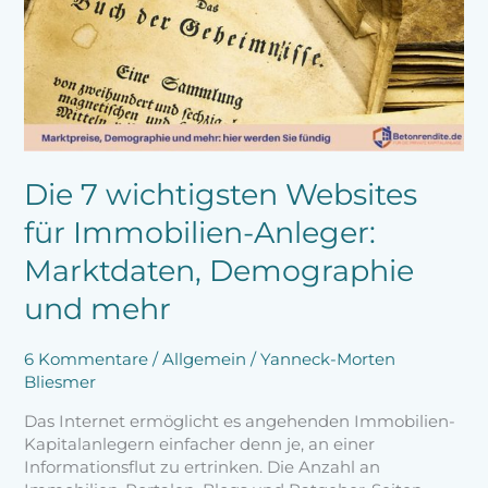
Websites
für
Immobilien-
Anleger:
Marktdaten,
Demographie
und
mehr
Die 7 wichtigsten Websites
für Immobilien-Anleger:
Marktdaten, Demographie
und mehr
6 Kommentare
/
Allgemein
/
Yanneck-Morten
Bliesmer
Das Internet ermöglicht es angehenden Immobilien-
Kapitalanlegern einfacher denn je, an einer
Informationsflut zu ertrinken. Die Anzahl an