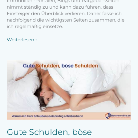
Immobilien-Portalen, Blogs und Ratgeber-Seiten
nimmt ständig zu und kann dazu führen, dass
Einsteiger den Überblick verlieren. Daher fasse ich
nachfolgend die wichtigsten Seiten zusammen, die
ich regelmäßig einsetze.
Weiterlesen »
Gute
Schulden,
böse
Schulden:
Warum
ich
trotz
Schulden
seelenruhig
schlafen
kann
Gute Schulden, böse