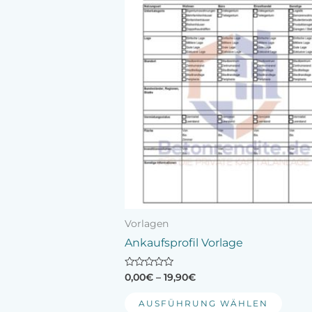
Prod
weist
mehr
Varia
auf.
Die
Opti
könn
auf
der
Produ
gewä
werd
Vorlagen
Ankaufsprofil Vorlage
Bewertet
0,00
€
–
19,90
€
mit
0
von
AUSFÜHRUNG WÄHLEN
5