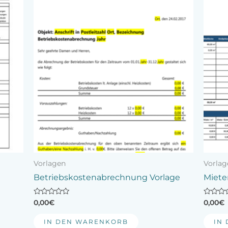
ukt
ere
nten
onen
en
ktseite
hlt
en
Vorlagen
Vorlag
Betriebskostenabrechnung Vorlage
Mieter
Bewertet
Bewerte
0,00
€
0,00
€
mit
mit
0
0
von
von
IN DEN WARENKORB
IN
5
5