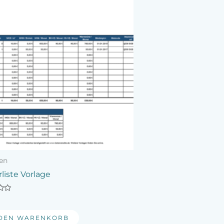
en
liste Vorlage
t
 DEN WARENKORB