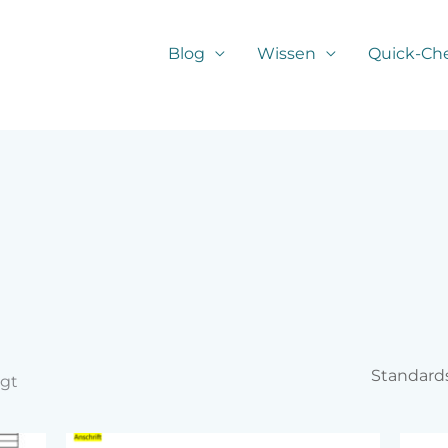
Blog
Wissen
Quick-Ch
igt
s