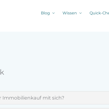
Blog
Wissen
Quick-Ch
k
 Immobilienkauf mit sich?
italanlage, oder aber auch für die Eigennutzung, bring