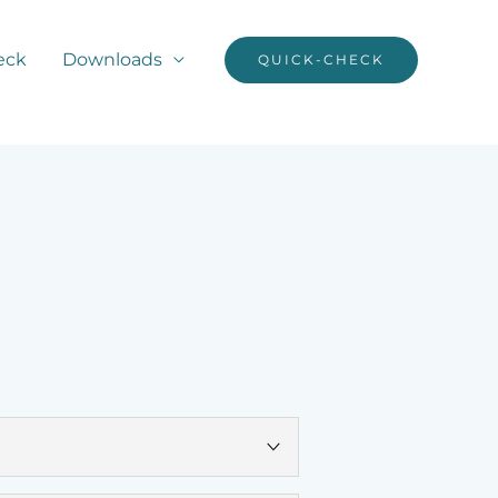
eck
Downloads
QUICK-CHECK
t eine Reihe von Nebenkosten mit