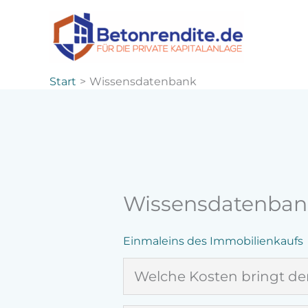
Zum
Inhalt
springen
Start
Wissensdatenbank
Wissensdatenban
Einmaleins des Immobilienkaufs
Welche Kosten bringt der
Der Kauf von Immobilien als Kap