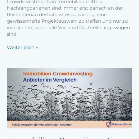
Crowdinvestments in Immobilien mittels
Nachrangdarlehen sind immer erst danach an der
Reihe. Genau deshalb ist es so wichtig, eine
gewissenhafte Projektauswahl zu treffen und nur zu
investieren, wenn alle Vor- und Nachteile abgewogen
sind.
Weiterlesen »
Immobilien-
Crowdinvesting
Teil
2:
Vergleich
der
vier
größten
Anbieter