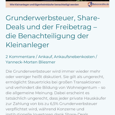
Benachteiligung
der
Kleinanleger
Grunderwerbsteuer, Share-
Deals und der Freibetrag –
die Benachteiligung der
Kleinanleger
2 Kommentare
/
Ankauf
,
Ankaufsnebenkosten
/
Yanneck-Morten Bliesmer
Die Grunderwerbsteuer wird immer wieder mehr
oder weniger heißt diskutiert. Sie gilt als ungerecht,
ermöglicht Steuertricks bei großen Transaktionen
und verhindert die Bildung von Wohneigentum – so
die allgemeine Meinung. Dabei erscheint es
tatsächlich ungerecht, dass jeder private Hauskäufer
zur Zahlung von bis zu 6,5% Grunderwerbsteuer
verpflichtet wird, während Konzerne und
institutionelle Investoren dank Share-Deals