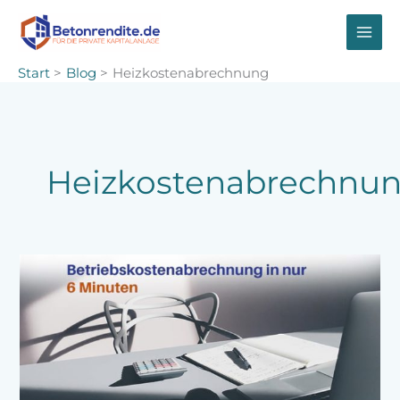
Zum
Inhalt
springen
Start
Blog
Heizkostenabrechnung
Heizkostenabrechnu
Betriebskostenabrechnung
in
6
Minuten:
Wie
Sie
so
schnell