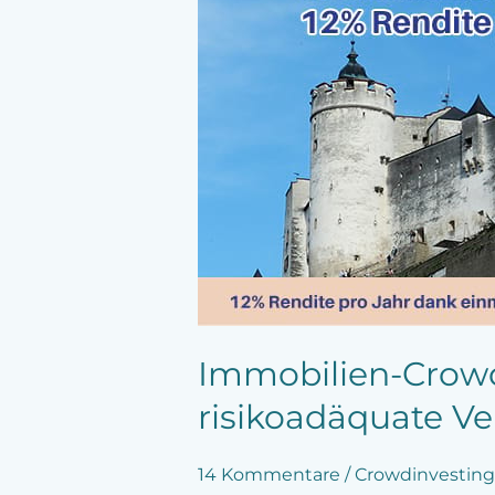
Teil
5:
meine
erste
Investition
–
die
risikoadäquate
Verzinsung
Immobilien-Crowdin
risikoadäquate V
14 Kommentare
/
Crowdinvesting