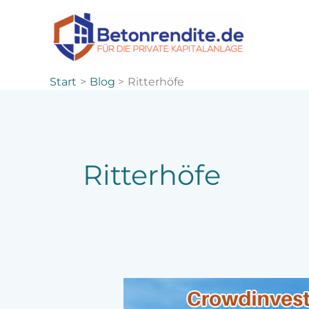
Zum
Inhalt
springen
Start
Blog
Ritterhöfe
Ritterhöfe
Immobilien-
Crowdinvesting